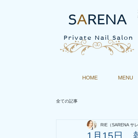
S
A
RENA
Private Nail Salon
HOME
MENU
全ての記事
RIE（SARENA サ
1月15日