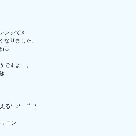
レンジで♬
くなりました。
ね♡
うですよー。

る*･.:*･゜ﾟ･*
ルサロン